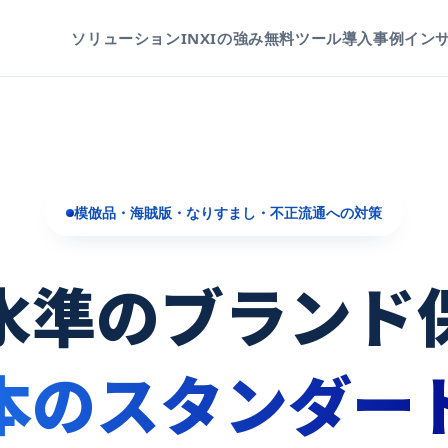
ソリューション
INXIの強み
無料ツール
導入事例
イン
模倣品・海賊版・なりすまし・不正流通への対策
水準のブランド
本のスタンダー