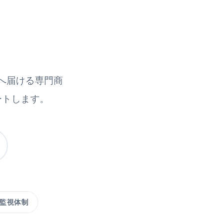
業へ届ける専門商
ートします。
監視体制