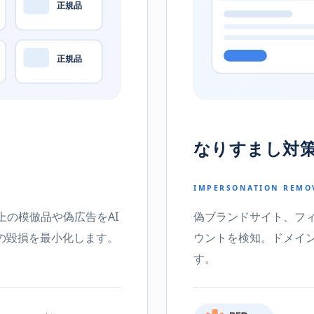
正規品
正規品
なりすまし対
IMPERSONATION REMO
上の模倣品や偽広告をAI
偽ブランドサイト、フィ
の毀損を最小化します。
ウントを検知。ドメイ
す。